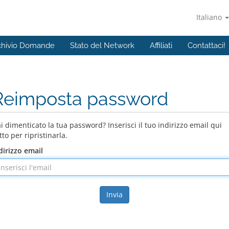
Italiano
chivio Domande
Stato del Network
Affiliati
Contattaci!
Reimposta password
i dimenticato la tua password? Inserisci il tuo indirizzo email qui
tto per ripristinarla.
dirizzo email
Invia