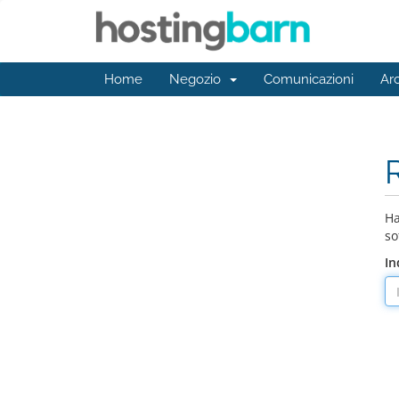
Home
Negozio
Comunicazioni
Ar
Ha
so
In