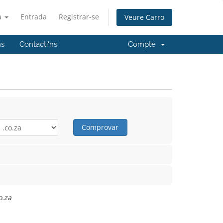
à
Entrada
Registrar-se
Veure Carro
ns
Contacti'ns
Compte
Comprovar
o.za