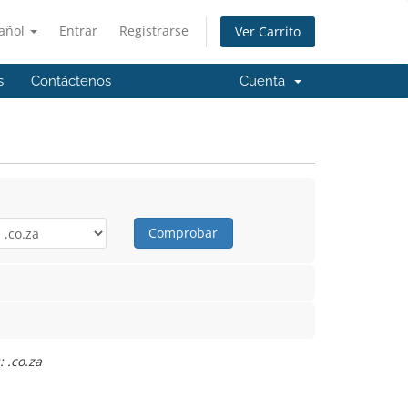
añol
Entrar
Registrarse
Ver Carrito
s
Contáctenos
Cuenta
Comprobar
 .co.za