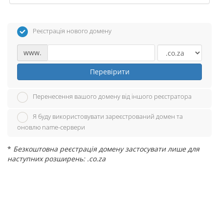
Реєстрація нового домену
www.
Перевірити
Перенесення вашого домену від іншого реєстратора
Я буду використовувати зареєстрований домен та
оновлю name-сервери
*
Безкоштовна реєстрація домену застосувати лише для
наступних розширень: .co.za