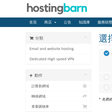
首頁
商店
公告
知識庫
服務狀
選
分類
Email and website hosting
Dedicated High speed VPN
動作
註冊新網域
轉移網域
*
免費網
查看購物車