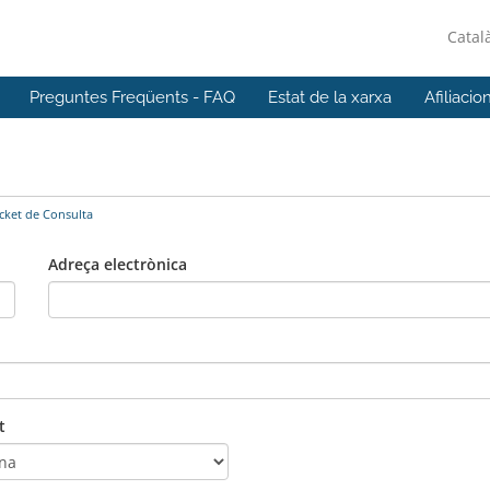
Catal
Preguntes Freqüents - FAQ
Estat de la xarxa
Afiliacio
icket de Consulta
Adreça electrònica
t