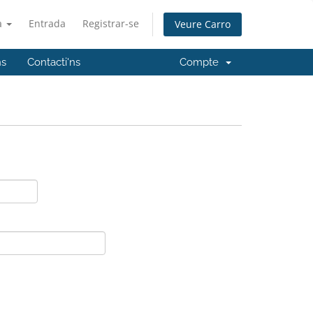
à
Entrada
Registrar-se
Veure Carro
ns
Contacti'ns
Compte