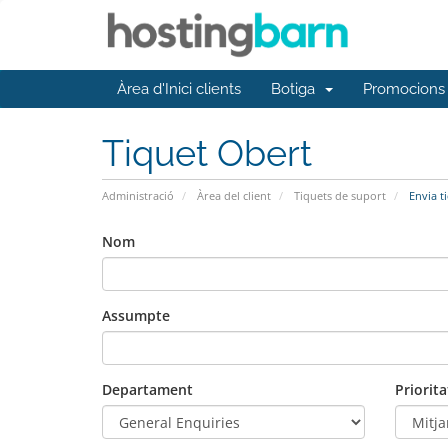
Àrea d'Inici clients
Botiga
Promocions
Tiquet Obert
Administració
Àrea del client
Tiquets de suport
Envia t
Nom
Assumpte
Departament
Priorita