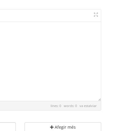
lines: 0 words: 0
va estalviar
Afegir més