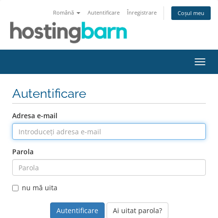
Română
Autentificare
Înregistrare
Coșul meu
Navi
Toggl
Autentificare
Adresa e-mail
Parola
nu mă uita
Ai uitat parola?