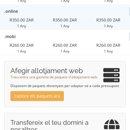
1 Any
1 Any
1 Any
.online
R350.00 ZAR
R350.00 ZAR
R350.00 ZAR
1 Any
1 Any
1 Any
.mobi
R260.00 ZAR
R260.00 ZAR
R260.00 ZAR
1 Any
1 Any
1 Any
Afegir allotjament web
Trieu entre una gamma de paquets d'allotjament web
Disposem de paquets dissenyats per adaptar-se a cada pressupost
Explora els paquets ara
Transfereix el teu domini a
nosaltres