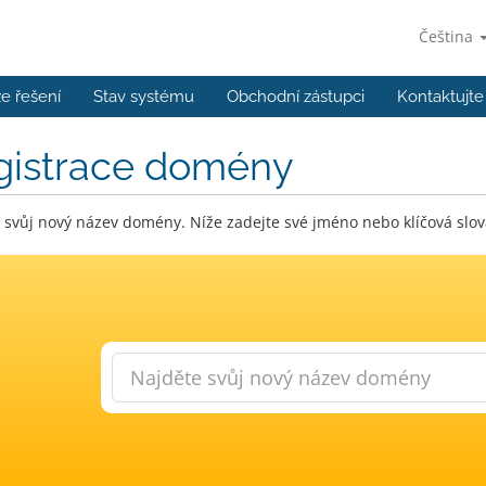
Čeština
e řešení
Stav systému
Obchodní zástupci
Kontaktujte
gistrace domény
 svůj nový název domény. Níže zadejte své jméno nebo klíčová slov