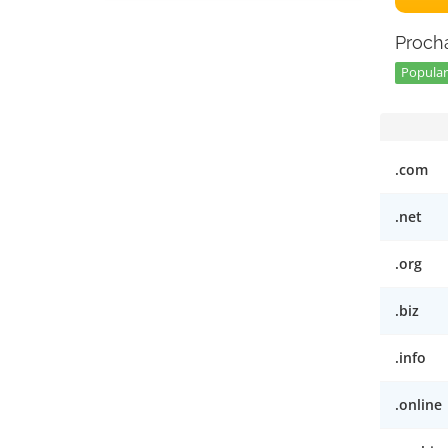
Prochá
Popular 
.com
.net
.org
.biz
.info
.online