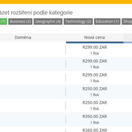
zet rozšíření podle kategorie
(7)
Business (2)
Geographic (4)
Technology (2)
Education (1)
Shop
Doména
Nová cena
R299.00 ZAR
1 Rok
R299.00 ZAR
1 Rok
R299.00 ZAR
1 Rok
R250.00 ZAR
1 Rok
R250.00 ZAR
1 Rok
R350.00 ZAR
1 Rok
R260.00 ZAR