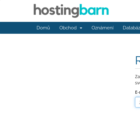
Domů
Obchod
Oznámení
Databáz
Za
sv
E-