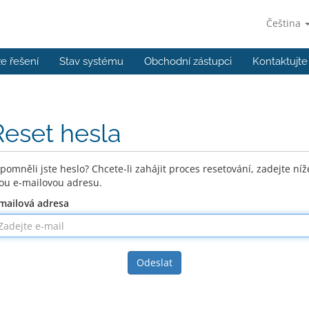
Čeština
e řešení
Stav systému
Obchodní zástupci
Kontaktujte
Reset hesla
pomněli jste heslo? Chcete-li zahájit proces resetování, zadejte níž
ou e-mailovou adresu.
mailová adresa
Odeslat