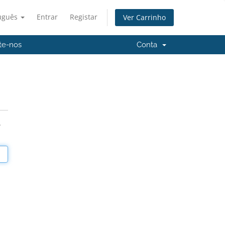
uguês
Entrar
Registar
Ver Carrinho
te-nos
Conta
.