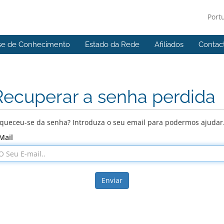
Port
se de Conhecimento
Estado da Rede
Afiliados
Contac
Recuperar a senha perdida
queceu-se da senha? Introduza o seu email para podermos ajudar
Mail
Enviar