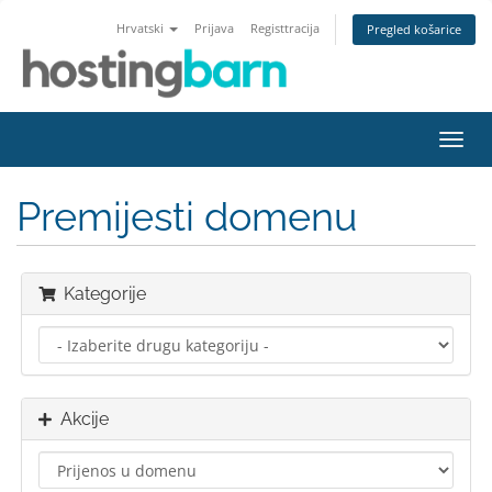
Hrvatski
Prijava
Registtracija
Pregled košarice
Preba
navig
Premijesti domenu
Kategorije
Akcije