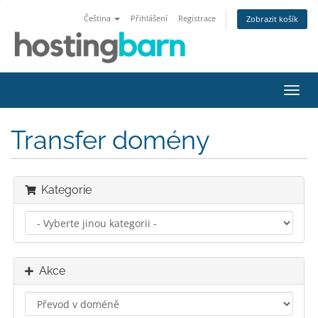
Čeština
Přihlášení
Registrace
Zobrazit košík
Přep
navig
Transfer domény
Kategorie
Akce